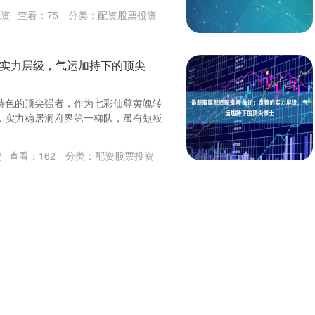
配资
查看：
75
分类：
配资股票投资
的实力层级，气运加持下的顶尖
特色的顶尖强者，作为七彩仙尊黄魄转
，实力稳居洞府界第一梯队，虽有短板
资
查看：
162
分类：
配资股票投资
读理解常考题型每日一练（含答
可下载
！四年级下册是语文阅读理解能力提升
级，很多孩子陷入“盲目刷题却不见成
查看：
215
分类：
配资股票投资