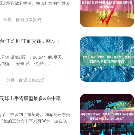
园球场迎战利物浦。凭借杜埃的折射破
分类：
配资股票投资
台“王炸剧”正面交锋，网友：
分钟 谁能想到.，20.24年的.夏天.，
视频.、爱奇.艺、优.酷，....
1
分类：
配资股票投资
分和罚球出手皆联盟最多&命中率
客节目中谈到了东契奇。 Skip批评东契
：“他的三分命中率只有36%，这在联