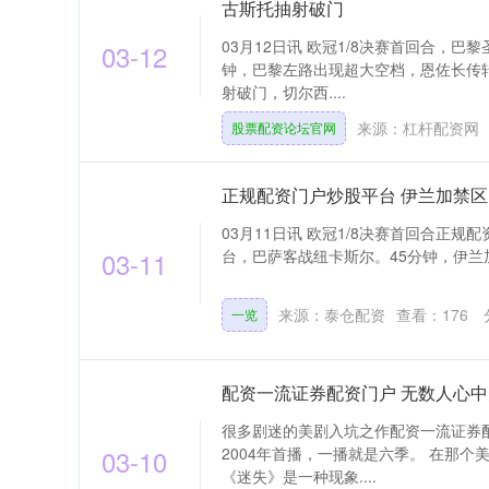
古斯托抽射破门
03月12日讯 欧冠1/8决赛首回合，
03-12
钟，巴黎左路出现超大空档，恩佐长传
射破门，切尔西....
来源：杠杆配资网
股票配资论坛官网
正规配资门户炒股平台 伊兰加禁
03月11日讯 欧冠1/8决赛首回合正
03-11
台，巴萨客战纽卡斯尔。45分钟，伊兰加
来源：泰仓配资
查看：
176
一览
配资一流证券配资门户 无数人心中
很多剧迷的美剧入坑之作配资一流证券
03-10
2004年首播，一播就是六季。 在那
《迷失》是一种现象....