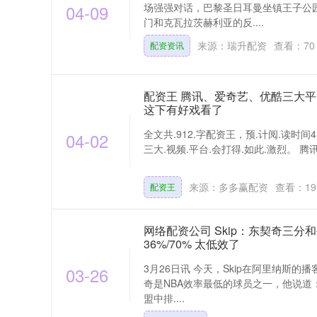
04-09
场强强对话，巴黎圣日耳曼坐镇王子公
门和克瓦拉茨赫利亚的反....
来源：瑞升配资
查看：
70
配资资讯
配资王 腾讯、爱奇艺、优酷三大平
这下有好戏看了
全文共.912.字配资王，预.计阅.读时间4.
04-02
三大.视频.平台.会打得.如此.激烈。 腾讯.
来源：多多赢配资
查看：
19
配资王
网络配资公司 Skip：东契奇三
36%/70% 太低效了
3月26日讯 今天，Skip在阿里纳斯的播
03-26
奇是NBA效率最低的球员之一，他说道
盟中排....