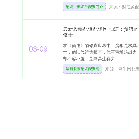
来源：财汇盈
配资一流证券配资门户
最新股票配资配资网 仙逆：贪狼
修士
在《仙逆》的修真世界中，贪狼是极具
03-09
世，他以气运为根基，凭至宝堆筑战力
却不容小觑，是兼具生存力....
来源：奔牛网配
最新股票配资配资网
股票配资安全的平台 四下语文阅
案解析117页）高清电子版可打印
亲爱的四年级下册家长朋友们，大家好
03-08
的关键过渡期，常考题型多样、难度升
效”的困境：阅读速度慢、....
来源：全电配资
股票配资安全的平台