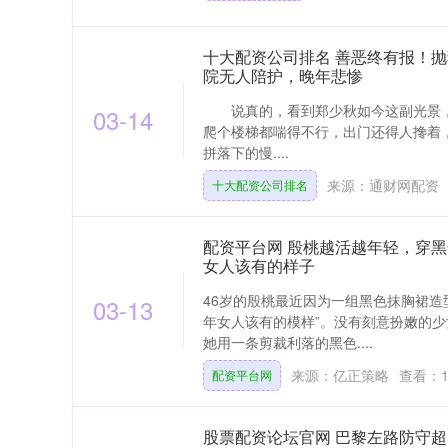
十大配资公司排名 善恶终有报！抛
院无人陪护，晚年悲惨
说真的，看到郑少秋如今这副光景，心
03-14
爬个楼梯都喘得不行，出门还得人搀着
拼落下的慢....
来源：通财网配资
十大配资公司排名
配资平台网 殷桃越活越年轻，穿
女人该有的样子
46岁的殷桃最近因为一组黑色抹胸裙造
03-13
年女人该有的模样”。没有刻意扮嫩的
她用一条剪裁利落的黑色....
来源：亿正策略
查看：
配资平台网
股票配资论坛官网 巴黎左路防守