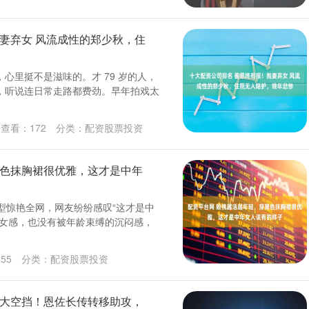
妻弃女 风流成性的郑少秋，住
里挺不是滋味的。才 79 岁的人，
，听说连日常走路都费劲。早年拍戏太
查看：
172
分类：
配资股票投资
黑色抹胸裙很优雅，这才是中年
型惊艳全网，网友纷纷感叹“这才是中
少女感，也没有被年龄束缚的沉闷感，
155
分类：
配资股票投资
超大空挡！恩佐长传转移助攻，