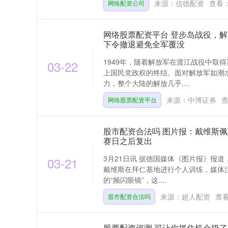
来源：信德配资
查看
网络配资公司
网络股票配资平台 登步岛战役，
下令撤退避免全军覆没
1949年，随着解放军在渡江战役中取
03-22
上国民党政权的终结。面对解放军如潮
力，整个大陆的解放几乎....
来源：中博证券
网络股票配资平台
股市配资合法吗 图片报：戴维斯
赛日之后复出
3月21日讯 据德国媒体《图片报》报
03-21
戴维斯在拜仁基地进行个人训练，媒体
的“频闪眼镜”，这....
来源：超人配资
查
股市配资合法吗
股票配资评测 可让你抓住机会扔了