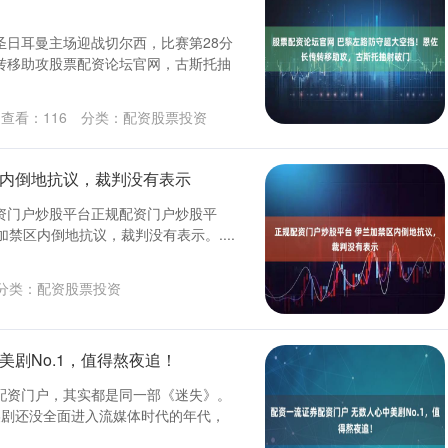
巴黎圣日耳曼主场迎战切尔西，比赛第28分
转移助攻股票配资论坛官网，古斯托抽
查看：
116
分类：
配资股票投资
区内倒地抗议，裁判没有表示
规配资门户炒股平台正规配资门户炒股平
禁区内倒地抗议，裁判没有表示。....
分类：
配资股票投资
美剧No.1，值得熬夜追！
配资门户，其实都是同一部《迷失》。
个美剧还没全面进入流媒体时代的年代，