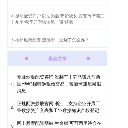
​昆明配资开户 以法为盾 守护成长 西安市浐灞二
4
十九小“秋季开学法治第一课”落幕
​杭州股票配资 流感季，发烧了怎么办？
5
最新文章
专业炒股配资咨询 没翻车！罗马诺此前两
度HWG报特狮租借交易，曾遭球迷质疑假
1、
消息
正规配资炒股官网 浙江：支持企业开展工
2、
业数据资产入表和工业数据知识产权登记
网上股票配资网站 生命树·可可西里诗会在
3、