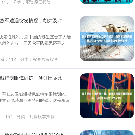
：
115
分类：
配资股票投资
解放军遭遇突发情况，胡炜及时
得决定性胜利，新中国的诞生宣告了大陆
水般的进攻，国民党军队毫无还手之
查看：
112
分类：
配资股票投资
佩戴特制眼镜训练，预计国际比
道，拜仁边卫戴维斯佩戴特制眼镜训练。
注意到他带着一副特制眼镜，这是所谓
看：
157
分类：
配资股票投资
！詹金斯出手16次仅拿9分2板