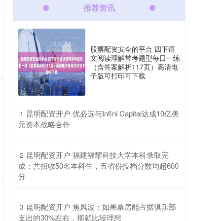
推荐资讯
股票配资安全的平台 四下语
文阅读理解常考题型每日一练
（含答案解析117页）高清电
子版可打印可下载
​昆明配资开户 优必选与Infini Capital达成10亿美
1
元资本战略合作
​昆明配资开户 福建福耀科技大学本科录取完
2
成：共招收50名本科生，五省份投档分数均超600
分
​昆明配资开户 焦凤波：如果票房能占据俱乐部
3
支出的30%左右，那就比较理想