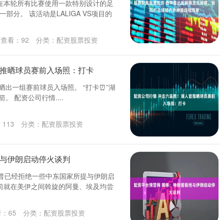
将在本轮所有比赛使用一款特别设计的足
一部分。 该活动是LALIGA VS项目的
查看：
92
分类：
配资股票投资
官推晒球员赛前入场照：打卡
日晒出一组赛前球员入场照。 “打卡⏰”湖
。 配资公司行情....
：
113
分类：
配资股票投资
绝与伊朗启动停火谈判
朗普已经拒绝一些中东国家所提与伊朗启
前就在美伊之间斡旋的阿曼、埃及均尝
看：
65
分类：
配资股票投资