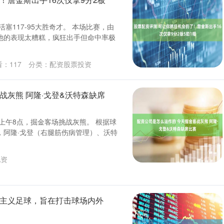
活塞117-95大胜奇才。 本场比赛，由
他的表现太糟糕，疯狂出手但命中率极
看：
117
分类：
配资股票投资
战灰熊 阿隆·戈登&沃特森缺席
天上午8点，掘金客场挑战灰熊。 根据球
，阿隆·戈登（右腿筋伤病管理）、沃特
配资
族主义足球，旨在打击球场内外