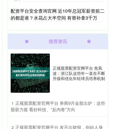
配资平台安全查询官网 近10年总冠军薪资前二
的都是谁？水花占大半空间 有替补拿3千万
推荐资讯
正规股票配资官网平台 焦凤
波：浙江队这些年一直在不断
升级和优化年轻球员培养机制
​正规股票配资官网平台 券商9月金股出炉：这些
1
股获力挺 看好科技、“反内卷”方向
​正规股票配资官网平台 发不出财报，创始人身
2