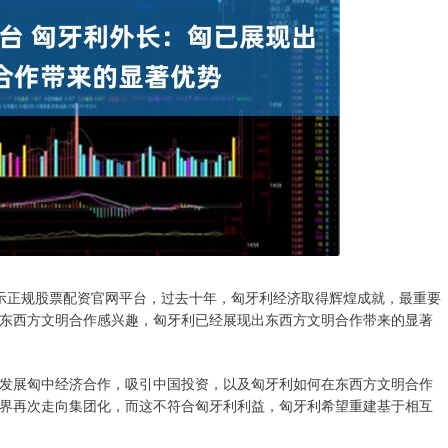
正规股票配资官网平台，过去十年，匈牙利经济取得辉煌成就，最重要
东西方文明合作感兴趣，匈牙利已经展现出东西方文明合作带来的显著
展匈中经济合作，吸引中国投资，以及匈牙利如何在东西方文明合作
界再次走向集团化，而这不符合匈牙利利益，匈牙利希望重建基于相互