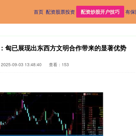
首页
配资股票投资
配资炒股开户技巧
有保
长：匈已展现出东西方文明合作带来的显著优势
025-09-03 13:48:40
查看：153