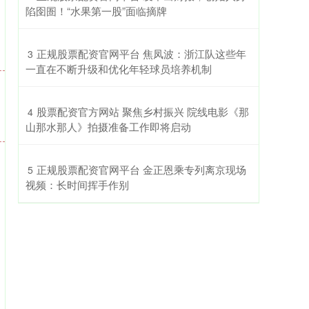
陷囹圄！“水果第一股”面临摘牌
​正规股票配资官网平台 焦凤波：浙江队这些年
3
一直在不断升级和优化年轻球员培养机制
​股票配资官方网站 聚焦乡村振兴 院线电影《那
4
山那水那人》拍摄准备工作即将启动
​正规股票配资官网平台 金正恩乘专列离京现场
5
视频：长时间挥手作别