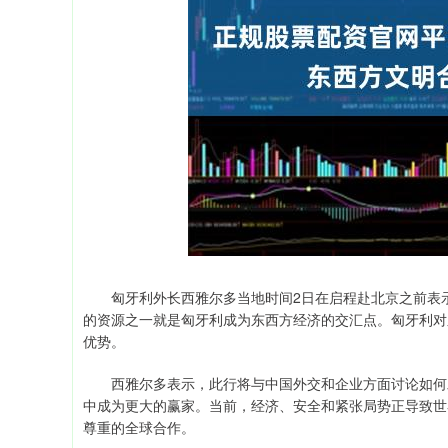
匈牙利外长西雅尔多当地时间2日在启程赴北京之前表示
的资源之一就是匈牙利成为东西方经济的交汇点。匈牙利对
优势。
西雅尔多表示，此行将与中国外交和企业方面讨论如何发
中成为更大的赢家。当前，经济、安全和紧张局势正导致世
尊重的全球合作。