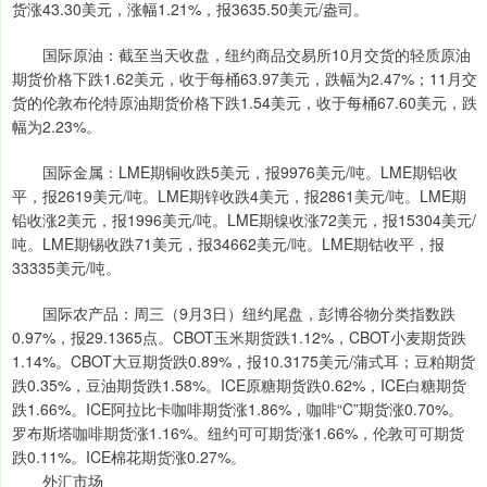
货涨43.30美元，涨幅1.21%，报3635.50美元/盎司。
国际原油：截至当天收盘，纽约商品交易所10月交货的轻质原油
期货价格下跌1.62美元，收于每桶63.97美元，跌幅为2.47%；11月交
货的伦敦布伦特原油期货价格下跌1.54美元，收于每桶67.60美元，跌
幅为2.23%。
国际金属：LME期铜收跌5美元，报9976美元/吨。LME期铝收
平，报2619美元/吨。LME期锌收跌4美元，报2861美元/吨。LME期
铅收涨2美元，报1996美元/吨。LME期镍收涨72美元，报15304美元/
吨。LME期锡收跌71美元，报34662美元/吨。LME期钴收平，报
33335美元/吨。
国际农产品：周三（9月3日）纽约尾盘，彭博谷物分类指数跌
0.97%，报29.1365点。CBOT玉米期货跌1.12%，CBOT小麦期货跌
1.14%。CBOT大豆期货跌0.89%，报10.3175美元/蒲式耳；豆粕期货
跌0.35%，豆油期货跌1.58%。ICE原糖期货跌0.62%，ICE白糖期货
跌1.66%。ICE阿拉比卡咖啡期货涨1.86%，咖啡“C”期货涨0.70%。
罗布斯塔咖啡期货涨1.16%。纽约可可期货涨1.66%，伦敦可可期货
跌0.11%。ICE棉花期货涨0.27%。
外汇市场