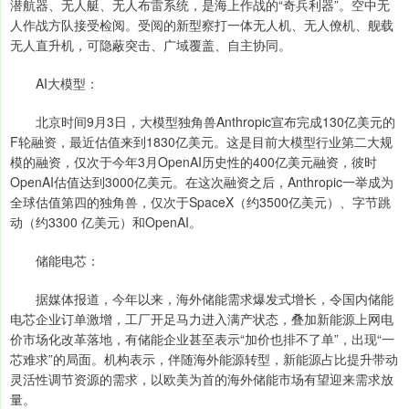
潜航器、无人艇、无人布雷系统，是海上作战的“奇兵利器”。空中无
人作战方队接受检阅。受阅的新型察打一体无人机、无人僚机、舰载
无人直升机，可隐蔽突击、广域覆盖、自主协同。
AI大模型：
北京时间9月3日，大模型独角兽Anthropic宣布完成130亿美元的
F轮融资，最近估值来到1830亿美元。这是目前大模型行业第二大规
模的融资，仅次于今年3月OpenAI历史性的400亿美元融资，彼时
OpenAI估值达到3000亿美元。在这次融资之后，Anthropic一举成为
全球估值第四的独角兽，仅次于SpaceX（约3500亿美元）、字节跳
动（约3300 亿美元）和OpenAI。
储能电芯：
据媒体报道，今年以来，海外储能需求爆发式增长，令国内储能
电芯企业订单激增，工厂开足马力进入满产状态，叠加新能源上网电
价市场化改革落地，有储能企业甚至表示“加价也排不了单”，出现“一
芯难求”的局面。机构表示，伴随海外能源转型，新能源占比提升带动
灵活性调节资源的需求，以欧美为首的海外储能市场有望迎来需求放
量。