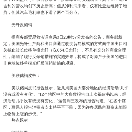
吉利的营收均创下历史新高；但从净利润来看，仅有比亚迪维持了增
势，但其汽车毛利率也下滑了两个百分点。
光纤反倾销
据商务部贸易救济调查局3日23时57分发布的公告，商务部裁
定，美国光纤生产商和出口商通过改变贸易模式的方式向中国出口相
关截止波长位移单模光纤（G.654.C光纤），不具有充分的商业合理
性，削弱了现行反倾销措施的实施效果，构成了对原产于美国的进口
非色散位移单模光纤反倾销措施的规避。
美联储褐皮书：
美联储褐皮书报告显示，近几周美国大部分地区的经济活动“几乎
没有或没有变化”。“12个辖区中的大多数报告自上次褐皮书以来，经
济活动几乎没有或没有变化，”这份周三发布的报告写道。“在各个辖
区，联系人报告消费者支出持平至下降，因为许多居民的薪资未能跟
上物价上涨的步伐。”
热点题材