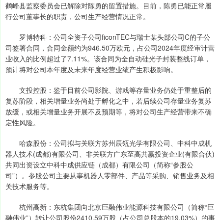
鹤峰县监察委员会已解除对陈勇的留置措施。目前，陈勇已能正常履
行公司董事长的职责，公司生产经营情况正常。
罗博特科：公司全资子公司ficonTEC与瑞士某头部公司C的子公
司签署合同，合同金额约为946.50万欧元，占公司2024年度经审计营
业收入的比例超过了7.11%。该合同为全自动硅光子封装整线订单，
预计将对公司本年度及未来年度经营业绩产生积极影响。
文投控股：鉴于目前公司影院、游戏等存量业务仍处于重整后的
复苏阶段，相关增量业务尚处于孵化之中，若后续公司存量业务复苏
放缓，或相关增量业务开展不及预期等，将对公司生产经营带来不确
定性风险。
哈森股份：公司拟与关联方苏州辰瓴光学有限公司、中科中成机
器人技术(成都)有限公司、非关联方广东至高共赢投资企业(有限合伙)
共同出资设立中科中成供应链（成都）有限公司（简称“参股公
司”）。参股公司主要从事机器人零部件、产品等采购、销售业务及相
关技术服务等。
杭州高新：东杭集团向北京巨融伟业能源科技有限公司（简称“巨
融伟业”）转让公司股份2410.59万股（占公司总股本的19.03%）的事