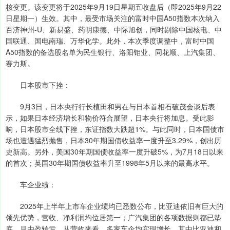
核变更。该变更将于2025年9月19日星期五收盘后（即2025年9月22
日星期一）生效。其中，最受市场关注的富时中国A50指数本次纳入
百济神州-U、新易盛、药明康德、中际旭创，同时剔除中国核电、中
国联通、国电南瑞、万华化学。此外，本次季度调整中，富时中国
A50指数的备选股名单为民生银行、洛阳钼业、同花顺、上汽集团、
赛力斯。
日本股市下挫：
9月3日，日本央行行长植田和男在与日本首相石破茂会谈后表
示，如果日本经济增长和物价符合展望，日本央行将加息。受此影
响，日本股市全线下挫，东证指数大跌超1%。与此同时，日本国债市
场也遭遇猛烈抛售，日本30年期国债收益率一度升至3.29%，创出历
史新高。另外，美国30年期国债收益率一度升破5%，为7月18日以来
的首次；英国30年期国债收益率升至1998年5月以来的最高水平。
车企业绩：
2025年上半年上市车企业绩均已悉数公布，比亚迪依旧有巨大的
领先优势，营收、净利润均位居第一；广汽集团的各项数据则都已垫
底，且由盈转亏。从营收来看，多家车企均实现增长，其中比亚迪和