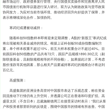
融市场运行、政府债券发行管理、央行国债买卖操作和完善离岸人民
币国债发行机制等议题进行深入研讨。双方认为财政政策与货币政策
协同发力，为应对当前市场环境、推动经济回升向好提供了保障，并
表示将继续深化合作，加强协同。
寒武纪或遭被动减持：
随着科创50指数样本即将迎来定期调整，A股的“新股王”寒武纪或
将出现被相关基金减持的情况。根据上证科创板50成份指数编制方
案，单个样本权重不超过10%，前五大样本权重合计不超过40%。目
前跟踪科创50指数的产品共有72只，跟踪产品规模1890.30亿元（剔
除联接基金，且剔除规模相等的不同份额）。如果据此计算，不考虑
股价涨跌等其他因素，那么相关产品要减持寒武纪的规模合计将达到
百亿元。
高盛预测：
高盛集团的亚洲业务高管对中国股市表达了乐观态度，称在资金
回流推动下行情仍有上升空间，并透露公司正在香港和印度扩招。高
盛亚太区（不含日本）总裁施耐德周三在接受采访时表示：“我们从客
户和投资者那里听到的反馈是，围绕中国股市的情绪有所改善。中国