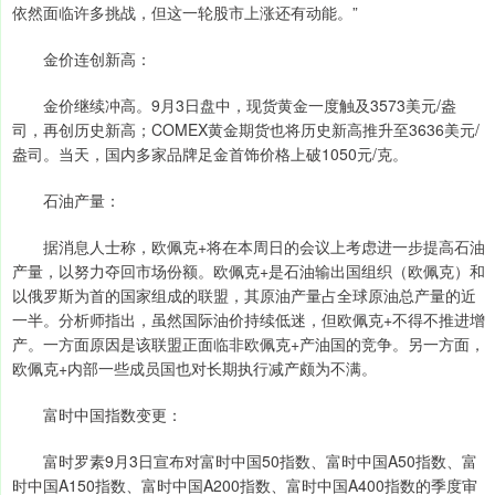
依然面临许多挑战，但这一轮股市上涨还有动能。”
金价连创新高：
金价继续冲高。9月3日盘中，现货黄金一度触及3573美元/盎
司，再创历史新高；COMEX黄金期货也将历史新高推升至3636美元/
盎司。当天，国内多家品牌足金首饰价格上破1050元/克。
石油产量：
据消息人士称，欧佩克+将在本周日的会议上考虑进一步提高石油
产量，以努力夺回市场份额。欧佩克+是石油输出国组织（欧佩克）和
以俄罗斯为首的国家组成的联盟，其原油产量占全球原油总产量的近
一半。分析师指出，虽然国际油价持续低迷，但欧佩克+不得不推进增
产。一方面原因是该联盟正面临非欧佩克+产油国的竞争。另一方面，
欧佩克+内部一些成员国也对长期执行减产颇为不满。
富时中国指数变更：
富时罗素9月3日宣布对富时中国50指数、富时中国A50指数、富
时中国A150指数、富时中国A200指数、富时中国A400指数的季度审