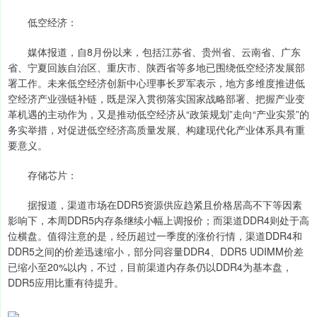
低空经济：
媒体报道，自8月份以来，包括江苏省、贵州省、云南省、广东
省、宁夏回族自治区、重庆市、陕西省等多地已围绕低空经济发展部
署工作。未来低空经济创新中心理事长罗军表示，地方多维度推进低
空经济产业强链补链，既是深入贯彻落实国家战略部署、把握产业变
革机遇的主动作为，又是推动低空经济从“政策规划”走向“产业实景”的
务实举措，对促进低空经济高质量发展、构建现代化产业体系具有重
要意义。
存储芯片：
据报道，渠道市场在DDR5资源供应趋紧且价格居高不下等因素
影响下，本周DDR5内存条继续小幅上调报价；而渠道DDR4则处于高
位横盘。值得注意的是，经历超过一季度的涨价行情，渠道DDR4和
DDR5之间的价差迅速缩小，部分同容量DDR4、DDR5 UDIMM价差
已缩小至20%以内，不过，目前渠道内存条仍以DDR4为基本盘，
DDR5应用比重有待提升。